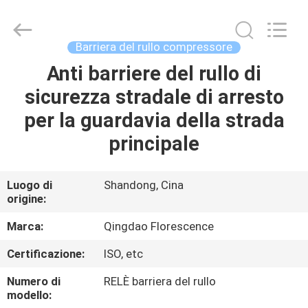
Qingdao
Florescence
Marine
Supply
Co.,
Barriera del rullo compressore
LTD..
All
Rights
Anti barriere del rullo di
CASA
Reserved.
sicurezza stradale di arresto
PRODOTTI
per la guardavia della strada
principale
VIDEO
Luogo di
Shandong, Cina
origine:
CHI
SIAMO
Marca:
Qingdao Florescence
Certificazione:
ISO, etc
GIRO
Numero di
RELÈ barriera del rullo
DELLA
modello: