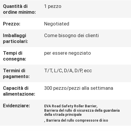
FABBRICA
Quantità di
1 pezzo
ordine minimo:
CONTROLLO
Prezzo:
Negotiated
DI
Imballaggi
Come bisogno dei clienti
QUALITÀ
particolari:
Tempi di
per essere negoziato
consegna:
CONTATTACI
Termini di
T/T, L/C, D/A, D/P, ecc
pagamento:
NOTIZIA
Capacità di
300 pezzo/pezzi alla settimana
alimentazione:
CASI
Evidenziare:
,
EVA Road Safety Roller Barrier
Barriera del rullo di sicurezza della guardavia
della strada principale
MAPPA
,
Barriera del rullo compressore di iso
DEL