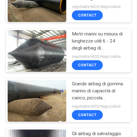
SITO
della classe del mondo
negotiable MOQ:Negoziabile
buona
CONTACT
34
PRIVACY
Cuscino
Metri marini su misura di
POLICY
lunghezze utili 6 - 24
ammortizzatore
degli airbag di
salvataggio di
riempito di gomma
negotiable MOQ:Negoziabile
dimensione
CONTACT
piuma
Grande airbag di gomma
14
marino di capacità di
carico, piccola
Marine Dock Fender
dimensione degli airbag
negotiable MOQ:Negoziabile
di recupero della barca
CONTACT
mentre sgonfiato
Gli airbag di salvataggio