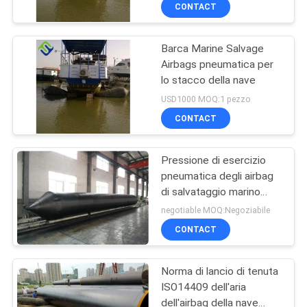
FABBRICA
CONTACT
Barca Marine Salvage
CONTROLLO
78
Airbags pneumatica per
DI
lo stacco della nave
airbag di lancio
QUALITÀ
USD1000 MOQ:1 pezzo
della nave
CONTACT
CONTATTACI
Pressione di esercizio
pneumatica degli airbag
NOTIZIA
di salvataggio marino
201
della barca 0,17 -
negotiable MOQ:Negoziabile
0.33MPa
CASI
cuscino
CONTACT
ammortizzatore di
MAPPA
Norma di lancio di tenuta
gomma pneumatico
ISO14409 dell'aria
DEL
dell'airbag della nave