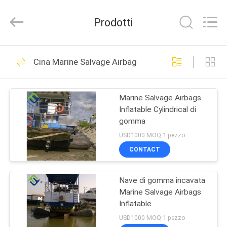
Qingdao
Florescence
Marine
Prodotti
Supply
Co.,
LTD..
All
Rights
CASA
99
Reserved.
Cina Marine Salvage Airbag
airbag di gomma
PRODOTTI
marino
Marine Salvage Airbags
Inflatable Cylindrical di
VIDEO
gomma
USD1000 MOQ:1 pezzo
CHI
CONTACT
22
SIAMO
Marine Salvage
Nave di gomma incavata
Marine Salvage Airbags
GIRO
Airbag
Inflatable
DELLA
USD1000 MOQ:1 pezzo