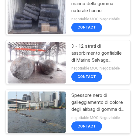
marino della gomma
naturale hanno
24
ottimizzato la
negotiable MOQ:Negoziabile
disposizione strutturale
Cuscino
CONTACT
Eco amichevole
ammortizzatore di
3 - 12 strati di
gomma della nave
assorbimento gonfiabile
di Marine Salvage
Airbags High Shock
negotiable MOQ:Negoziabile
antinvecchiamento
CONTACT
23
Barriera del rullo
Spessore nero di
galleggiamento di colore
compressore
degli airbag di gomma di
salvataggio marino più di
negotiable MOQ:Negoziabile
5.5mm
CONTACT