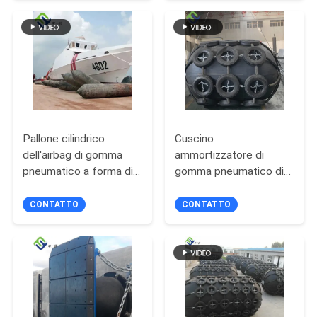
SITO
PRIVACY
POLICY
Pallone cilindrico
Cuscino
dell'airbag di gomma
ammortizzatore di
pneumatico a forma di
gomma pneumatico di
per il sollevamento
Marine Fender Ship To
subacqueo
Ship dei pescherecci
CONTATTO
CONTATTO
delle navi