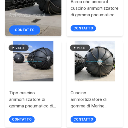
Barca che ancora il
FABBRICA
cuscino ammortizzatore
di gomma pneumatico
Altri fornitori marini
CONTROLLO
del bacino della nave
dello STS STD
CONTATTO
DI
CONTATTO
Yokohama
QUALITÀ
CONTATTACI
NOTIZIA
Tipo cuscino
Cuscino
CASI
ammortizzatore di
ammortizzatore di
gomma pneumatico di
gomma di Marine
Marine Vessel Ship
Yokohama Type Used
MAPPA
Yokohama Sling
Aircraft TyrePneumatic
CONTATTO
CONTATTO
DEL