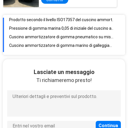
Cuscino ammortizzatore di gomma pneumatico su misura di lunghezza con la catena e gli aerei - rete di Tiro
Cuscino ammortizzatore di gomma marino di galleggiamento della barca pneumatica del cuscino ammortizzatore della nave di Yokohama
Colore nero dei cuscini ammortizzatori di Marine Ship Port Pneumatic Rubber
Sottomarino gonfiabile di galleggiamento del cuscino ammortizzatore della barca del cuscino ammortizzatore pneumatico di Yokohama
Pressione della BV Yokohama Marine Wharf Rubber Fenders High resistente
Marine Airbags For Ship Launching gonfiabile di sollevamento di gomma pneumatica
Rottura portatile delle banchine di contenimento di caduta di progettazione quadrata - su colore nero di sostegno
Lunghezza di resistenza della gamma di marea del cuscino ammortizzatore di EVA del giunto a dischi da 0,5 - 9.0m
Lasciate un messaggio
Cuscini ammortizzatori riempiti di gomma piuma dell'alta barca di durevolezza lunghezza di 9.0m - di 0,5 meno impatto inverso
Ti richiameremo presto!
Prestazione di galleggiamento marina CCS di assorbimento di energia del cuscino ammortizzatore di EVA meglio approvata
Cuscini ammortizzatori marini antiurto del pilastro, grandi cuscini ammortizzatori rotondi del crogiolo di poliuretano
Caratteristica bassa della forza di reazione del poliuretano del cuscino ammortizzatore variopinto di EVA 2 anni di garanzia
Pelle del poliuretano di rinforzo filamento di nylon ad alta densità del cuscino ammortizzatore di EVA dei materiali
Difesa cilindrica dei cuscini ammortizzatori del cuscino ammortizzatore di Marine Rubber Fender Rubber Dock
I cuscini ammortizzatori marini di gomma spediscono le barche cilindriche di Marine Fender Rubber Fenders For del paraurti di gomma