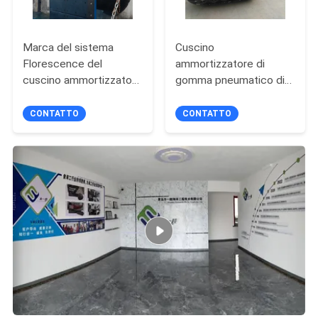
Marca del sistema
Cuscino
Florescence del
ammortizzatore di
cuscino ammortizzatore
gomma pneumatico di
del bacino del cono del
Yokohama della barca
fornitore Pianc2002
gonfiabile
CONTATTO
CONTATTO
della marina