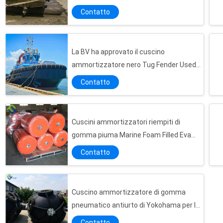
Contatto
La BV ha approvato il cuscino
ammortizzatore nero Tug Fender Used
del rimorchiatore di m. Type Rubber
Contatto
Fenders per lo STS
Cuscini ammortizzatori riempiti di
gomma piuma Marine Foam Filled Eva
Fenders per i crogioli di navi
Contatto
Cuscino ammortizzatore di gomma
Prodotto secondo il livello ISO17357 del cuscino ammortizzatore di gomma marino del cuscino ammortizzatore della nave
pneumatico antiurto di Yokohama per le
Pressione di gomma marina 0,05 di iniziale del cuscino ammortizzatore di protezione della piattaforma dell'oceano - 0.08MPa
navi di GPL
Contatto